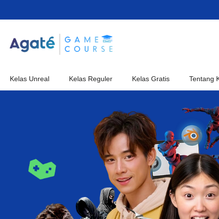
Skip to main content
Kelas Unreal
Kelas Reguler
Kelas Gratis
Tentang 
Blocks