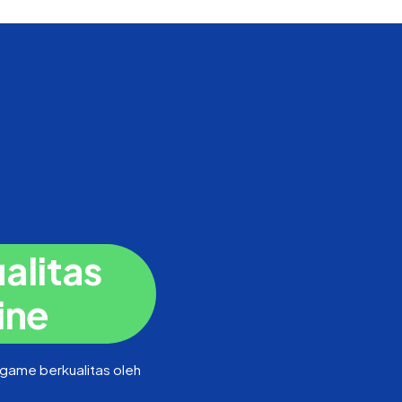
alitas
ine
game berkualitas oleh