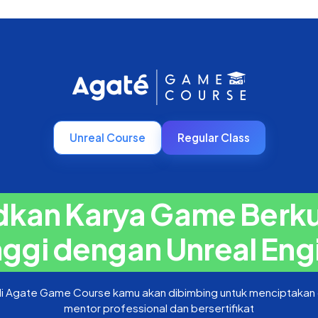
Unreal Course
Regular Class
kan Karya Game Berku
nggi dengan Unreal Eng
l di Agate Game Course kamu akan dibimbing untuk menciptakan 
mentor professional dan bersertifikat